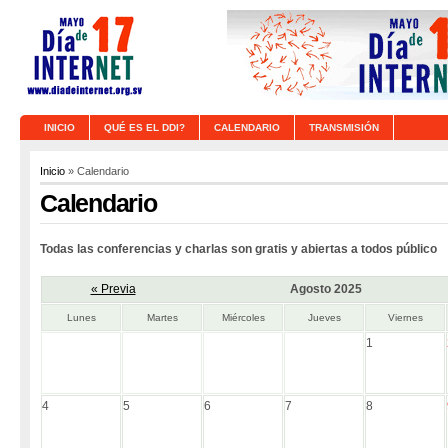
INICIO
QUÉ ES EL DDI?
CALENDARIO
TRANSMISIÓN
Inicio
» Calendario
Calendario
Todas las conferencias y charlas son gratis y abiertas a todos público
« Previa
Agosto 2025
Lunes
Martes
Miércoles
Jueves
Viernes
1
4
5
6
7
8