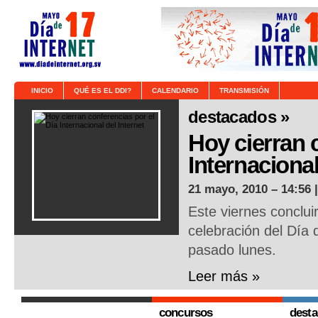
INICIO
QUÉ ES EL DDI?
CALENDARIO
TRANSMISIÓN
destacados »
Hoy cierran 
Internacional
21 mayo, 2010 – 14:56 
Este viernes conclui
celebración del Día d
pasado lunes.
Leer más »
concursos
dest