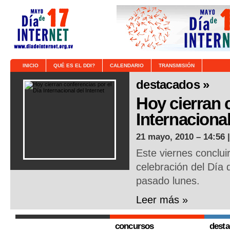
INICIO
QUÉ ES EL DDI?
CALENDARIO
TRANSMISIÓN
destacados »
Hoy cierran 
Internacional
21 mayo, 2010 – 14:56 
Este viernes conclui
celebración del Día d
pasado lunes.
Leer más »
concursos
dest