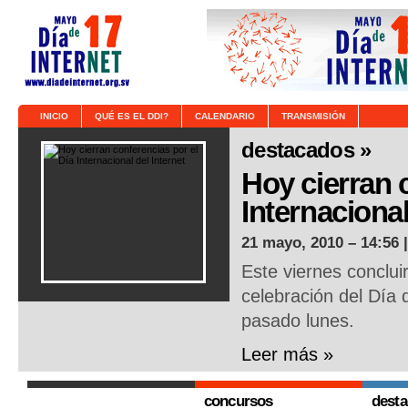
INICIO
QUÉ ES EL DDI?
CALENDARIO
TRANSMISIÓN
destacados »
Hoy cierran 
Internacional
21 mayo, 2010 – 14:56 
Este viernes conclui
celebración del Día d
pasado lunes.
Leer más »
concursos
dest